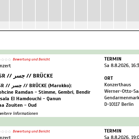
TERMIN
Bewertung und Bericht
Sa 8.8.2026, 16:
nzert
JISR // جسر // BRÜCKE
ORT
Konzerthaus
JISR // جسر // BRÜCKE (Marokko):
Werner-Otto-Sa
hcine Ramdan - Stimme, Gembri, Bendir
Gendarmenmark
sala El Hamdouchi - Qanun
D-10117 Berlin
aa Zouiten - Oud
lal El Bied - Violine, Stimme
 weitere Informationen
ass Ouldkalbi - Percussion
TERMIN
DITIONELL ANDALUSISCH · حبك القمر
Bewertung und Bericht
Sa 8.8.2026, 19:
obak el Qamar) (dt. Der Mond ist deinem
nzert