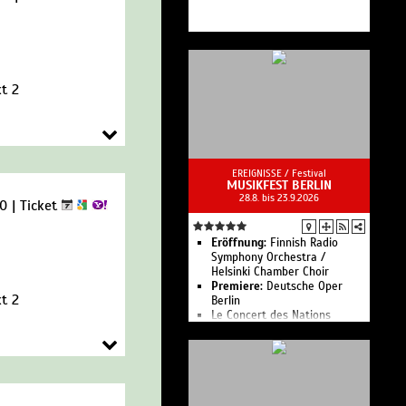
t 2
EREIGNISSE /
Festival
MUSIKFEST BERLIN
28.8. bis 23.9.2026
00 |
Ticket
Eröffnung:
Finnish Radio
Symphony Orchestra /
Helsinki Chamber Choir
Premiere:
Deutsche Oper
t 2
Berlin
Le Concert des Nations
Kansas City Symphony
Lucerne Festival
Contemporary Orchestra
Quartett der Kritiker
Freiburger Barockorchester
Konzerthausorchester Berlin