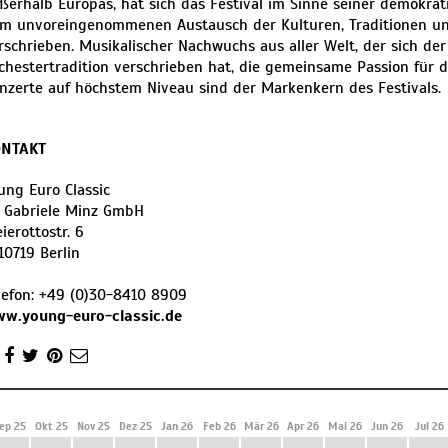
ßerhalb Europas, hat sich das Festival im Sinne seiner demokra
m unvoreingenommenen Austausch der Kulturen, Traditionen u
rschrieben. Musikalischer Nachwuchs aus aller Welt, der sich de
chestertradition verschrieben hat, die gemeinsame Passion für 
nzerte auf höchstem Niveau sind der Markenkern des Festivals.
ONTAKT
ung Euro Classic
. Gabriele Minz GmbH
ierottostr. 6
10719
Berlin
lefon:
+49 (0)30-8410 8909
w.young-euro-classic.de
ep 25
Okt 25
Nov 25
Dez 25
Jan 26
Feb 26
Mär 26
Apr 26
Mai 26
Jun 26
Jul 26