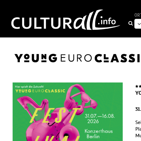
OR
Y
31
Se
Pl
Mu