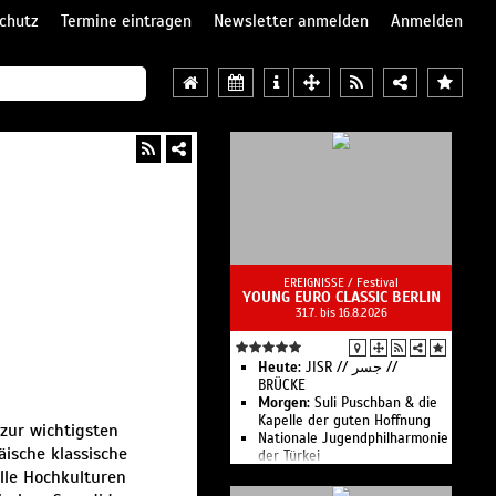
chutz
Termine eintragen
Newsletter anmelden
Anmelden
EREIGNISSE /
Festival
YOUNG EURO CLASSIC BERLIN
31.7. bis 16.8.2026
Heute:
JISR // جسر //
BRÜCKE
Morgen:
Suli Pusch­ban & die
Ka­pelle der gu­ten Hoff­nung
 zur wichtigsten
Nationale Jugend­philharmonie
äische klassische
der Türkei
Klingendes Museum
olle Hochkulturen
Musikstudio Blockbox