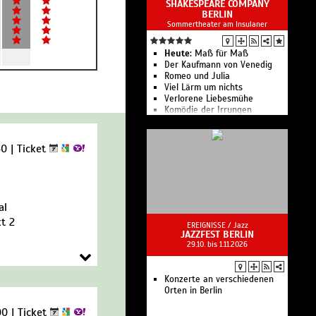
SHAKESPEARE COMPANY
BERLIN
Sommertheater am Insulaner
Heute:
Maß für Maß
Der Kaufmann von Venedig
Romeo und Julia
Viel Lärm um nichts
Verlorene Liebesmühe
Komödie der Irrungen
Die Shakespeare Company
Berlin zeigt 8 Inszenierungen
in 71 Aufführungen
30 |
Ticket
al
t 2
EREIGNISSE /
Jazz
JAZZFEST BERLIN
29.10. bis 1.11.2026
Konzerte an verschiedenen
Orten in Berlin
00 |
Ticket