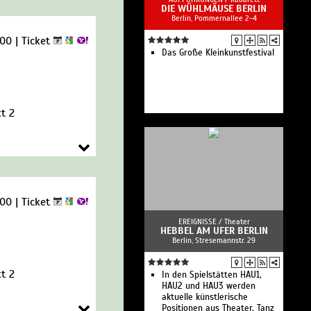
DIE WÜHLMÄUSE BERLIN
Sommer Open Air
Berlin, Pommernallee 2-4
Schiller - Sommerklang -
Open Air 2026
:00 |
Ticket
Forced To Mode - The
Devotional Tribute To Depeche
Das Große Kleinkunstfestival
Mode
t 2
:00 |
Ticket
EREIGNISSE /
Theater
HEBBEL AM UFER BERLIN
Berlin, Stresemannstr. 29
t 2
In den Spielstätten HAU1,
HAU2 und HAU3 werden
aktuelle künstlerische
Positionen aus Theater, Tanz