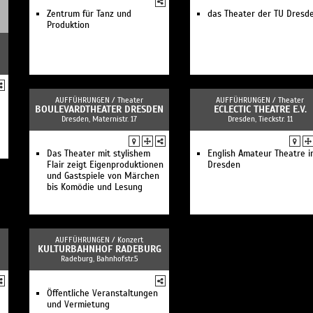
Zentrum für Tanz und
das Theater der TU Dresd
Produktion
AUFFÜHRUNGEN /
Theater
AUFFÜHRUNGEN /
Theater
BOULEVARDTHEATER DRESDEN
ECLECTIC THEATRE E.V.
Dresden, Maternistr. 17
Dresden, Tieckstr. 11
Das Theater mit stylishem
English Amateur Theatre i
Flair zeigt Eigenproduktionen
Dresden
und Gastspiele von Märchen
bis Komödie und Lesung
AUFFÜHRUNGEN /
Konzert
KULTURBAHNHOF RADEBURG
Radeburg, Bahnhofstr.5
Öffentliche Veranstaltungen
und Vermietung