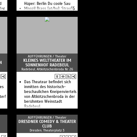
d
Hüper: Berlin Du coole Sau
der
Mnozil Brass [at/hu]: Strau$$
AUFFÜHRUNGEN /
Theater
KLEINES WELTTHEATER IM
N
SONNENHOF RADEBEUL
Radebeul, Altkötzschenbroda Nr. 26
Das Theatear befindet sich
ies
inmitten des historisch-
beschaulichen Kneipenviertels
ter!
von Altkötzschenbroda in der
berühmten Weinstadt
Radebeul.
AUFFÜHRUNGEN /
Theater
DRESDNER COMEDY & THEATER
CLUB
Dresden, Theaterplatz 3