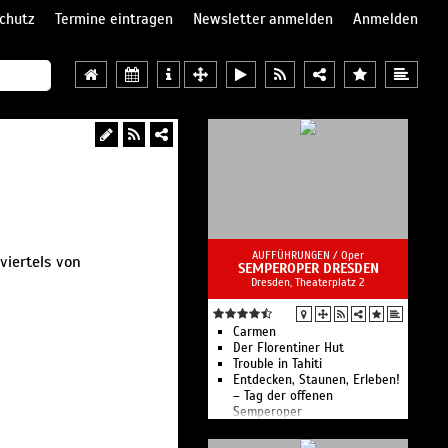
chutz
Termine eintragen
Newsletter anmelden
Anmelden
AUFFÜHRUNGEN /
Oper
viertels von
SEMPEROPER DRESDEN
Dresden, Theaterplatz 2
Carmen
Der Florentiner Hut
Trouble in Tahiti
Entdecken, Staunen, Erleben!
– Tag der offenen
Semperoper
Auftakt! Musikalischer
Spaziergang durch die Saison