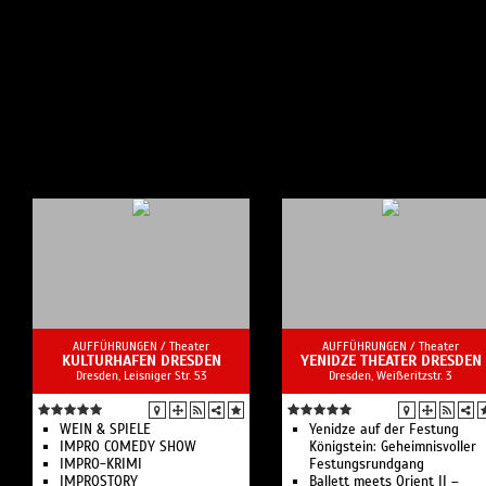
AUFFÜHRUNGEN /
Theater
AUFFÜHRUNGEN /
Theater
KULTURHAFEN DRESDEN
YENIDZE THEATER DRESDEN
Dresden, Leisniger Str. 53
Dresden, Weißeritzstr. 3
WEIN & SPIELE
Yenidze auf der Festung
IMPRO COMEDY SHOW
Königstein: Geheimnisvoller
IMPRO-KRIMI
Festungsrundgang
IMPROSTORY
Ballett meets Orient II –