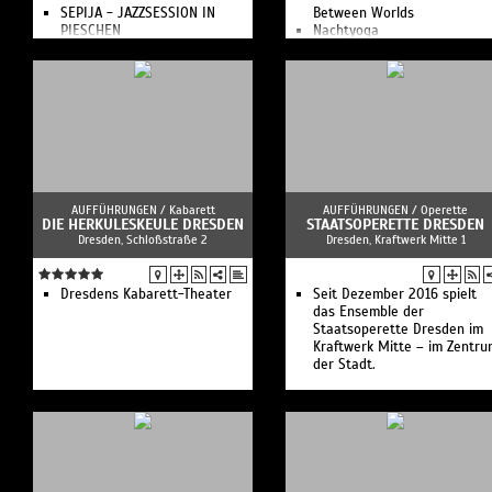
SEPIJA - JAZZSESSION IN
Between Worlds
PIESCHEN
Nachtyoga
KULTURHAFEN JUBELÄUM -
Transformation - die Show
DIE IMPROSHOW-SHOW
Tango – Wege einer
KULTURHAFEN JUBELÄUM -
Leidenschaft
TAG DER OFFENEN TÜR
Aufführungen in der Kuppel
MAESTRO™ - DER IMPRO
der Yenidze im Dresden-
SLAM
Mitte.
HEIMAT - DIE IMPROSHOW
ZUM TAG DER DEUTSCHEN
EINHEIT
IMPROTHEATERKURS FÜR
AUFFÜHRUNGEN /
Kabarett
AUFFÜHRUNGEN /
Operette
DIE HERKULESKEULE DRESDEN
EINSTEIGER*INNEN
STAATSOPERETTE DRESDEN
Dresden, Schloßstraße 2
Dresden, Kraftwerk Mitte 1
EXTRABLATT - DIE
IMPROSHOW
DAS HOTEL
HALLOWEEN IMPRO-SHOW
Dresdens Kabarett-Theater
Seit Dezember 2016 spielt
IMPROV COMEDY - in English
das Ensemble der
TAGEBUCH BÜHNE
Staatsoperette Dresden im
Der KULTURHAFEN DRESDEN
Kraftwerk Mitte – im Zentru
ist der Hauptsitz von Yes oder
der Stadt.
Nie! - Improtheater.