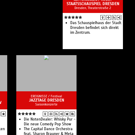
STAATSSCHAUSPIEL DRESDEN
Dresden, Theaterstraße 2
Das Schauspielhaus der Stadt
Dresden befindet sich direkt
im Zentrum.
EREIGNISSE /
Festival
JAZZTAGE DRESDEN
W
Saisonkonzerte
Die NotenDealer: Whisky Pur -
Die neue Comedy Pop Show
ten
The Capital Dance Orchestra
feat. Sharon Brauner & Meta