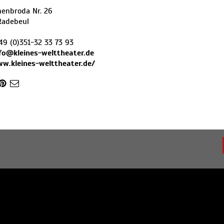
henbroda Nr. 26
Radebeul
49 (0)351-32 33 73 93
fo@kleines-welttheater.de
ww.kleines-welttheater.de/