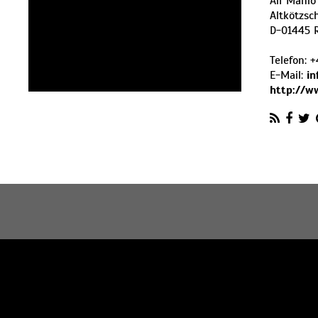
Alf Mahlo
Altkötzsc
D
-
01445
Telefon:
+
E-Mail:
in
http://w