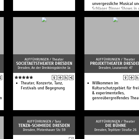
unvergessliche Musical un
Schlager Dinner Shows in 
Region Leipzig.
AUFFÜHRUNGEN /
Theater
AUFFÜHRUNGEN /
Theater
SOCIETAETSTHEATER DRESDEN
PROJEKTTHEATER DRESDE
Dresden, An der Dreikönigskirche 1a
Dresden, Louisenstr. 47
Theater, Konzerte, Tanz,
Willkommen im
Festivals und Begegnung
Kulturschutzgebiet für fre
& experimentelles,
m
genreübergreifendes Thea
AUFFÜHRUNGEN /
Tanz
AUFFÜHRUNGEN /
Theater
TENZA-SCHMIEDE DRESDEN
DIE BÜHNE
Dresden, Pfotenhauer Str. 59
Dresden, Teplitzer Straße 26