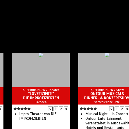
AUFFÜHRUNGEN /
Theater
AUFFÜHRUNGEN /
Show
"LOVEFIZIERT!"
ONTOUR MUSICALS
DIE IMPROFIZIERTEN
DINNER- & KONZERTSHO
Dresden
verschiedene Orte
Impro-Theater von DIE
Musical Night - in Concert
IMPROFIZIERTEN
OnTour Entertainment
veranstaltet in ausgewähl
Hotels und Restaurants