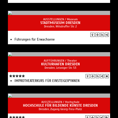
AUSSTELLUNGEN /
Museum
STADTMUSEUM DRESDEN
Dresden, Wilsdruffer Str. 2
Führungen für Erwachsene
AUFFÜHRUNGEN /
Theater
KULTURHAFEN DRESDEN
Dresden, Leisniger Str. 53
IMPROTHEATERKURS FÜR EINSTEIGER*INNEN
AUSSTELLUNGEN /
Hochschule
HOCHSCHULE FÜR BILDENDE KÜNSTE DRESDEN
Dresden, Zugang Georg-Treu-Platz