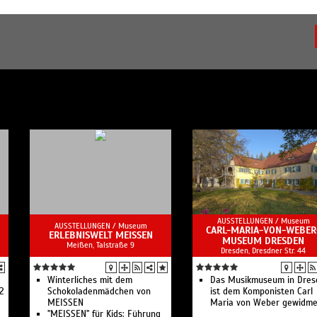
AUSSTELLUNGEN /
Museum
AUSSTELLUNGEN /
Museum
CARL-MARIA-VON-WEBER
ERLEBNISWELT MEISSEN
MUSEUM DRESDEN
Meißen, Talstraße 9
Dresden, Dresdner Str. 44
Winterliches mit dem
Das Musikmuseum in Dres
12
Schokoladenmädchen von
ist dem Komponisten Carl
MEISSEN
Maria von Weber gewidme
"MEISSEN" für Kids: Führung