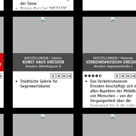
der Sinne
Knigge-Kurs bei "MEISSEN"
Frühstück bei "MEISSEN"
Tee, Kaffee, Schokolade
Kreativworkshop Engel bei
"MEISSEN"
n
Winter-Workshop bei
"MEISSEN"
Kreativ-Workshop Engel
Zeichenkurs im Museum
Tisch- und Tafelkultur bei
"MEISSEN"
AUSSTELLUNGEN /
Galerie
AUSSTELLUNGEN /
Museum
CHRISTMAS 4 FRIENDs –
KUNST HAUS DRESDEN
VERKEHRSMUSEUM DRESD
U
Dresden, Rähnitzgasse 8
Dresden, Augustusstraße 1
Weihnachtslieder mit
Kaminzimmer-Feeling:
Konzert mit Menü
Kreativworkshop bei
Städtische Galerie für
Das Verkehrs­museum
MEISSEN: Vasenform
Gegenwartskunst
Dresden beschäftigt sich 
Cosmopolitan
allen Aspekten der Mobilit
Kreativworkshop bei
von Menschen – von der
MEISSEN: Vasenform
Vergan­genheit über die
Wellenspiel
Gegenwart bis in die nahe
Kreativworkshop Gießen bei
Zukunft.
MEISSEN
Kuratorenführung im Museum
Kuratorenführung im Museum
Das Geheimnis vom Weißen
Gold