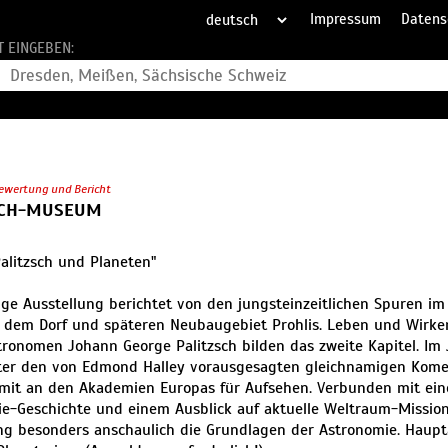
Impressum
Datens
T EINGEBEN:
ewertung und Bericht
SCH-MUSEUM
Palitzsch und Planeten"
ige Ausstellung berichtet von den jungsteinzeitlichen Spuren i
 dem Dorf und späteren Neubaugebiet Prohlis. Leben und Wirken
ronomen Johann George Palitzsch bilden das zweite Kapitel. Im 
ster den von Edmond Halley vorausgesagten gleichnamigen Kom
mit an den Akademien Europas für Aufsehen. Verbunden mit ein
e-Geschichte und einem Ausblick auf aktuelle Weltraum-Mission
ng besonders anschaulich die Grundlagen der Astronomie. Haupta