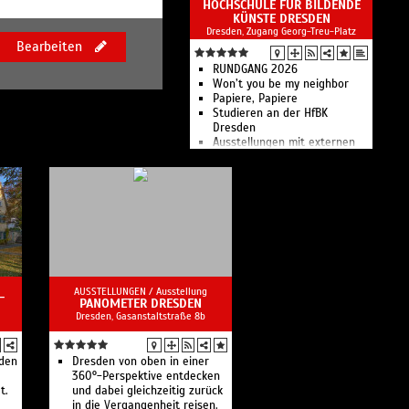
HOCHSCHULE FÜR BILDENDE
Stadtmuseums
KÜNSTE DRESDEN
Ausstellungen zur
Dresden, Zugang Georg-Treu-Platz
Stadtgeschichte von den
Bearbeiten
Anfängen bis zum Jahr 1989
sowie Sonderausstellungen.
RUNDGANG 2026
Won’t you be my neighbor
Papiere, Papiere
Studieren an der HfBK
Dresden
Ausstellungen mit externen
Künstlern, Professoren sowie
Studierenden und
Absolventen der Hochschule
AUSSTELLUNGEN /
Ausstellung
-
PANOMETER DRESDEN
Dresden, Gasanstaltstraße 8b
den
Dresden von oben in einer
360°-Perspektive entdecken
t.
und dabei gleichzeitig zurück
in die Vergangenheit reisen.