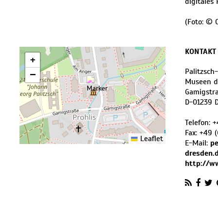
digitales
(Foto: © 
KONTAKT
+
Palitzsc
−
Museen d
Gamigstr
D
-
01239
Telefon:
+
Fax:
+49 (
Leaflet
E-Mail:
p
dresden.
http://w