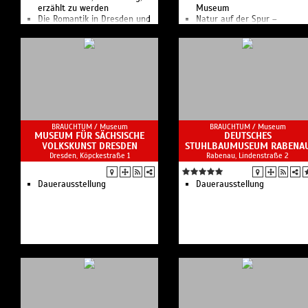
erzählt zu werden
Museum
Die Romantik in Dresden und
Natur auf der Spur –
ihre Akteure
Entdeckungsspaziergang
Virtueller Rundgang
entlang der Prießnitz
Kunst-, Literatur- und
Das Kraszewski-Museum ist
Musikmuseum
ein Ort des intensiven
Dialoges zwischen Deutsche
und Polen.
BRAUCHTUM /
Museum
BRAUCHTUM /
Museum
MUSEUM FÜR SÄCHSISCHE
DEUTSCHES
VOLKSKUNST DRESDEN
STUHLBAUMUSEUM RABENA
Dresden, Köpckestraße 1
Rabenau, Lindenstraße 2
Dauerausstellung
Dauerausstellung