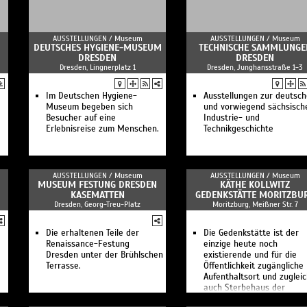
Frauen bei "MEISSEN"
ManufakTOUR - auf den
Spuren des Trikots
AUSSTELLUNGEN /
Museum
AUSSTELLUNGEN /
Museum
Tierisch coole Ferien bei
DEUTSCHES HYGIENE-MUSEUM
TECHNISCHE SAMMLUNGE
MEISSEN
DRESDEN
DRESDEN
Meissener Perspektiven
Dresden, Lingnerplatz 1
Dresden, Junghansstraße 1-3
Do it yourself!
Öffentliche Führung im
Museum
Im Deutschen Hygiene-
Ausstellungen zur deutsc
d
Meissen Porzellan-Museum
Museum begeben sich
und vorwiegend sächsisch
Besichtigung Schauwerkstatt
Besucher auf eine
Industrie- und
und Museum
Erlebnisreise zum Menschen.
Technikgeschichte
Öffentliche Führung in der
Schauwerkstatt
Tauchen Sie ein in die Welt
des Meissener Porzellans –
AUSSTELLUNGEN /
Museum
AUSSTELLUNGEN /
Museum
entdecken Sie MEISSEN mit
MUSEUM FESTUNG DRESDEN
KÄTHE KOLLWITZ
allen Sinnen.
KASEMATTEN
GEDENKSTÄTTE MORITZBU
Dresden, Georg-Treu-Platz
Moritzburg, Meißner Str. 7
Die erhaltenen Teile der
Die Gedenkstätte ist der
Renaissance-Festung
einzige heute noch
Dresden unter der Brühlschen
existierende und für die
Terrasse.
Öffentlichkeit zugängliche
Aufenthaltsort und zuglei
auch Sterbehaus der
Künstlerin.