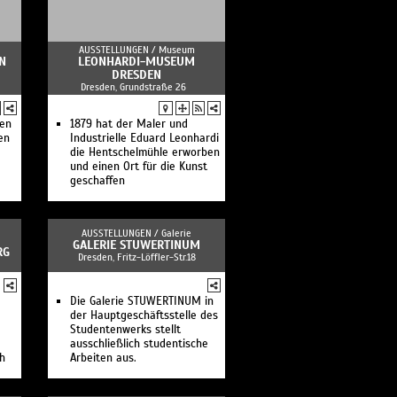
AUSSTELLUNGEN /
Museum
N
LEONHARDI-MUSEUM
DRESDEN
Dresden, Grundstraße 26
hen
1879 hat der Maler und
en
Industrielle Eduard Leonhardi
die Hentschelmühle erworben
und einen Ort für die Kunst
geschaffen
AUSSTELLUNGEN /
Galerie
GALERIE STUWERTINUM
RG
Dresden, Fritz-Löffler-Str.18
Die Galerie STUWERTINUM in
der Hauptgeschäftsstelle des
Studentenwerks stellt
ausschließlich studentische
ch
Arbeiten aus.