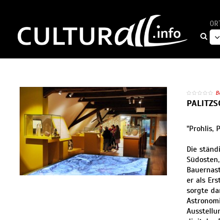
OR
B
PALITZ
"Prohlis, 
Die ständ
Südosten,
Bauernast
er als Er
sorgte da
Astronomi
Ausstellu