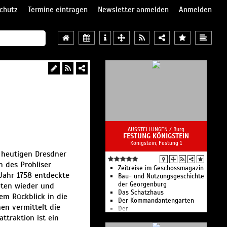
chutz
Termine eintragen
Newsletter anmelden
Anmelden
AUSSTELLUNGEN /
Burg
FESTUNG KÖNIGSTEIN
Königstein, Festung 1
m heutigen Dresdner
 des Prohliser
Zeitreise im Geschossmagazin
Jahr 1758 entdeckte
Bau- und Nutzungsgeschichte
der Georgenburg
eten wieder und
Das Schatzhaus
em Rückblick in die
Der Kommandantengarten
en vermittelt die
Der
ttraktion ist ein
Kommandantenpferdestall
Die Festung in der