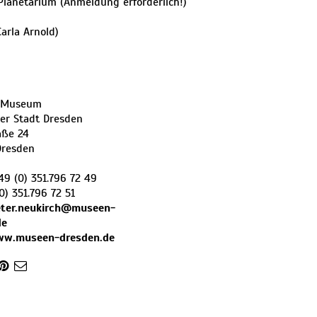
 Planetarium (Anmeldung erforderlich!)
Carla Arnold)
h-Museum
er Stadt Dresden
aße 24
Dresden
49 (0) 351.796 72 49
0) 351.796 72 51
eter.neukirch@museen-
de
ww.museen-dresden.de