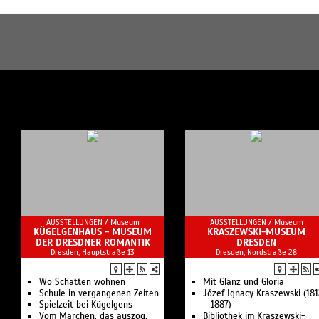
AUSSTELLUNGEN /
Museum
AUSSTELLUNGEN /
Museum
KÜGELGENHAUS - MUSEUM
KRASZEWSKI-MUSEUM
DER DRESDNER ROMANTIK
DRESDEN
Dresden, Hauptstraße 13
Dresden, Nordstraße 28
Wo Schatten wohnen
Mit Glanz und Gloria
Schule in vergangenen Zeiten
Józef Ignacy Kraszewski (18
Spielzeit bei Kügelgens
– 1887)
Vom Märchen, das auszog,
Bibliothek im Kraszewski-