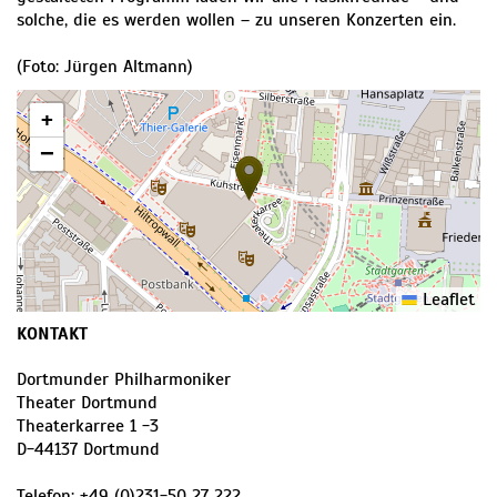
solche, die es werden wollen – zu unseren Konzerten ein.
(Foto: Jürgen Altmann)
+
−
Leaflet
KONTAKT
Dortmunder Philharmoniker
Theater Dortmund
Theaterkarree 1 -3
D
-
44137
Dortmund
Telefon:
+49 (0)231-50 27 222