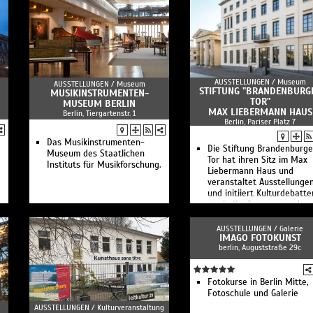
r in einer Welt, die stets Umbrüche erlebt
ven in der unmittelbaren Zeit nach dem
 Raum für das Innehalten bietet?
 unerwähnt oder nur angedeutet. Einige
en fehlen bis heute. Uns ist es ein
 dem entgegenzuwirken.
eihe ist Teil der stadtweiten Themenwoche
AUSSTELLUNGEN /
Museum
AUSSTELLUNGEN /
Museum
STIFTUNG "BRANDENBURG
Kriegsende auf Initiative und gefördert
MUSIKINSTRUMENTEN-
TOR"
MUSEUM BERLIN
Berlin, realisiert von Kulturprojekte Berlin
MAX LIEBERMANN HAUS
Berlin, Tiergartenstr. 1
eichen Partner:innen.
Berlin, Pariser Platz 7
Das Musikinstrumenten-
Die Stiftung Brandenburge
Museum des Staatlichen
Tor hat ihren Sitz im Max
Instituts für Musikforschung.
Liebermann Haus und
veranstaltet Ausstellunge
und initiiert Kulturdebatte
sowie Konferenzen und
Projekte.
AUSSTELLUNGEN /
Galerie
IMAGO FOTOKUNST
berlin, Auguststraße 29c
Fotokurse in Berlin Mitte,
Fotoschule und Galerie
AUSSTELLUNGEN /
Kulturveranstaltung