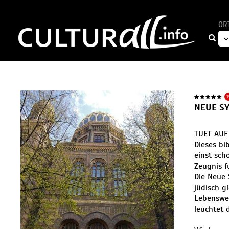
OR
1
NEUE S
TUET AUF
Dieses bi
einst sch
Zeugnis f
Die Neue 
jüdisch g
Lebenswel
leuchtet d