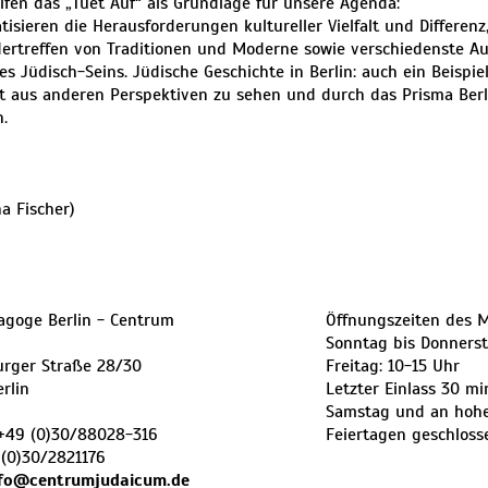
ifen das „Tuet Auf“ als Grundlage für unsere Agenda:
tisieren die Herausforderungen kultureller Vielfalt und Differenz
ertreffen von Traditionen und Moderne sowie verschiedenste A
s Jüdisch-Seins. Jüdische Geschichte in Berlin: auch ein Beispiel
 aus anderen Perspektiven zu sehen und durch das Prisma Berl
.
na Fischer)
agoge Berlin - Centrum
Öffnungszeiten des 
Sonntag bis Donnerst
urger Straße 28/30
Freitag: 10-15 Uhr
erlin
Letzter Einlass 30 m
Samstag und an hohe
+49 (0)30/88028-316
Feiertagen geschloss
(0)30/2821176
nfo@centrumjudaicum.de