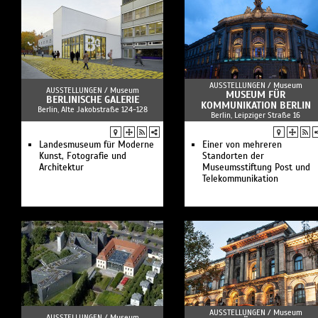
Wie weite
Perspekti
und wenig
Krieg oft
Geschicht
Anliegen,
Die Filmr
AUSSTELLUNGEN /
Museum
AUSSTELLUNGEN /
Museum
80 Jahre 
MUSEUM FÜR
BERLINISCHE GALERIE
KOMMUNIKATION BERLIN
vom Land 
Berlin, Alte Jakobstraße 124-128
Berlin, Leipziger Straße 16
mit zahlr
Landesmuseum für Moderne
Einer von mehreren
Kunst, Fotografie und
Standorten der
Architektur
Museumsstiftung Post und
Telekommunikation
AUSSTELLUNGEN /
Museum
AUSSTELLUNGEN /
Museum