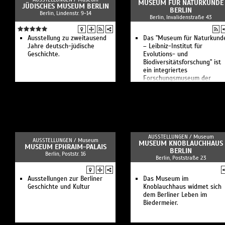
MUSEUM FÜR NATURKUNDE
JÜDISCHES MUSEUM BERLIN
BERLIN
Berlin, Lindenstr. 9-14
Berlin, Invalidenstraße 43
Ausstellung zu zweitausend
Das "Museum für Naturkund
Jahre deutsch-jüdische
– Leibniz-Institut für
Geschichte.
Evolutions- und
Biodiversitätsforschung" ist
ein integriertes
Forschungsmuseum der
Leibniz-Gemeinschaft mit
Ausstellungen
AUSSTELLUNGEN /
Museum
AUSSTELLUNGEN /
Museum
MUSEUM KNOBLAUCHHAUS
MUSEUM EPHRAIM-PALAIS
BERLIN
Berlin, Poststr. 16
Berlin, Poststraße 23
Ausstellungen zur Berliner
Das Museum im
Geschichte und Kultur
Knoblauchhaus widmet sich
dem Berliner Leben im
Biedermeier.