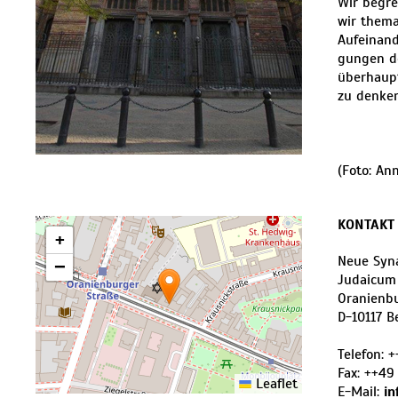
Wir begre
wir thema
Aufeinand
gungen de
überhaupt
zu denken
(Foto: An
KONTAKT
+
Neue Syn
−
Judaicum
Oranienb
D
-
10117
B
Telefon:
+
Fax:
++49 
Leaflet
E-Mail:
i