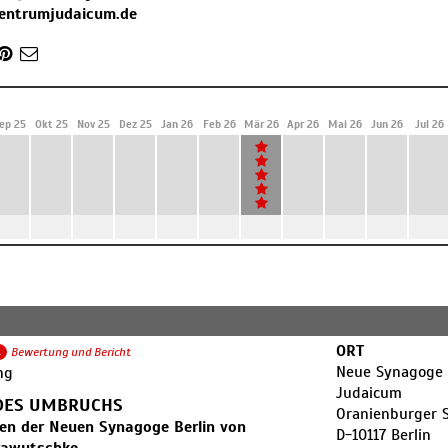
centrumjudaicum.de
ep 25
Okt 25
Nov 25
Dez 25
Jan 26
Feb 26
Mär 26
Apr 26
Mai 26
Jun 26
Jul 26
ORT
1
Bewertung und Bericht
Neue Synagoge 
ng
Judaicum
 DES UMBRUCHS
Oranienburger 
ien der Neuen Synagoge Berlin von
D-10117 Berlin
rawutschke