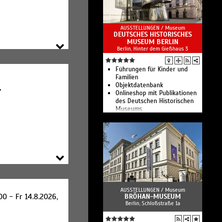
Panorama
Kulturkontakte. Leben in
Europa
AUSSTELLUNGEN /
Museum
alle Museen im Überblick
DEUTSCHES HISTORISCHES
MUSEUM BERLIN
Berlin, Hinter dem Gießhaus 3
Führungen für Kinder und
Familien
Objektdatenbank
7
Onlineshop mit Publikationen
des Deutschen Historischen
Museums
Das Deutsche Historische
Museum ist Deutschlands
nationales
Geschichtsmuseum.
AUSSTELLUNGEN /
Museum
00 - Fr 14.8.2026,
BRÖHAN-MUSEUM
Berlin, Schloßstraße 1a