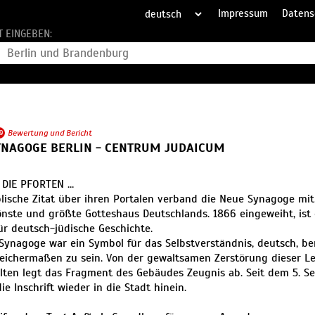
Impressum
Datens
T EINGEBEN:
9
Bewertung und Bericht
YNAGOGE BERLIN - CENTRUM JUDAICUM
 DIE PFORTEN …
blische Zitat über ihren Portalen verband die Neue Synagoge mit
önste und größte Gotteshaus Deutschlands. 1866 eingeweiht, ist 
ür deutsch-jüdische Geschichte.
Synagoge war ein Symbol für das Selbstverständnis, deutsch, be
leichermaßen zu sein. Von der gewaltsamen Zerstörung dieser 
ten legt das Fragment des Gebäudes Zeugnis ab. Seit dem 5. S
ie Inschrift wieder in die Stadt hinein.