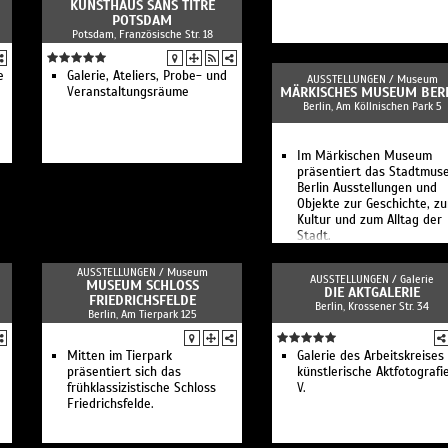
KUNSTHAUS SANS TITRE
POTSDAM
Potsdam, Französische Str. 18
e
Galerie, Ateliers, Probe- und
AUSSTELLUNGEN /
Museum
Veranstaltungsräume
MÄRKISCHES MUSEUM BER
Berlin, Am Köllnischen Park 5
Im Märkischen Museum
präsentiert das Stadtmu
Berlin Ausstellungen und
Objekte zur Geschichte, zu
Kultur und zum Alltag der
Stadt.
AUSSTELLUNGEN /
Museum
AUSSTELLUNGEN /
Galerie
MUSEUM SCHLOSS
DIE AKTGALERIE
FRIEDRICHSFELDE
Berlin, Krossener Str. 34
Berlin, Am Tierpark 125
Mitten im Tierpark
Galerie des Arbeitskreises
präsentiert sich das
künstlerische Aktfotografie
frühklassizistische Schloss
V.
Friedrichsfelde.