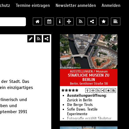
chutz
Termine eintragen
Newsletter anmelden
Anmelden
AUSSTELLUNGEN /
Museum
STAATLICHE MUSEEN ZU
BERLIN
 der Stadt. Das
Berlin, Genthiner Straße 38
ein einzigartiges
Ausstellungseröffnung:
rlinerisch und
Zurück in Berlin
Die Berge Tirols
Leben und
Sofie Dawo. Textile
eptember 1991
Experimente
Fotografie erzählt Skulptur
2101 – Future Ceramics
Tischkultur der Zukunft