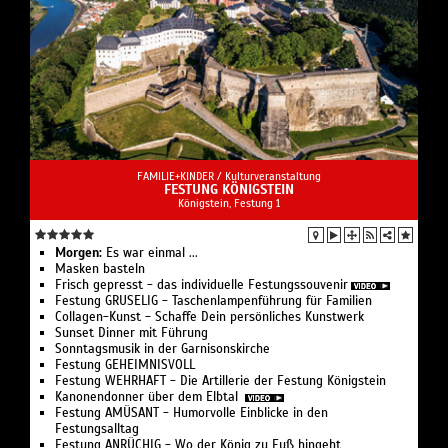
FAMILIE+KINDER /
Kulturveranstaltung
FESTUNG KÖNIGSTEIN
Königstein, Festung 1
Morgen:
Es war einmal ...
Masken basteln
Frisch gepresst - das individuelle Festungssouvenir
Festung GRUSELIG - Taschenlampenführung für Familien
Collagen-Kunst - Schaffe Dein persönliches Kunstwerk
Sunset Dinner mit Führung
Sonntagsmusik in der Garnisonskirche
Festung GEHEIMNISVOLL
Festung WEHRHAFT - Die Artillerie der Festung Königstein
Kanonendonner über dem Elbtal
Festung AMÜSANT - Humorvolle Einblicke in den
Festungsalltag
Festung ANRÜCHIG - Wo der König zu Fuß hingeht