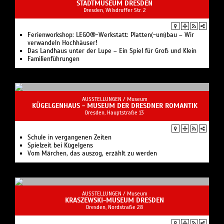
STADTMUSEUM DRESDEN
Dresden, Wilsdruffer Str. 2
Ferienworkshop: LEGO®-Werkstatt: Platten(-um)bau – Wir
verwandeln Hochhäuser!
Das Landhaus unter der Lupe – Ein Spiel für Groß und Klein
Familienführungen
AUSSTELLUNGEN /
Museum
KÜGELGENHAUS - MUSEUM DER DRESDNER ROMANTIK
Dresden, Hauptstraße 13
Schule in vergangenen Zeiten
Spielzeit bei Kügelgens
Vom Märchen, das auszog, erzählt zu werden
AUSSTELLUNGEN /
Museum
KRASZEWSKI-MUSEUM DRESDEN
Dresden, Nordstraße 28