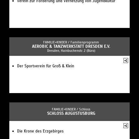
Verein zur Förderung und Vernetzung von Jugendkultur
FAMILIE+KINDER /
Familienprogramm
AEROBIC & TANZWERKSTATT DRESDEN E.V.
Dresden, Hainbuchenstr. 2 (Büro)
Der Sportverein für Groß & Klein
FAMILIE+KINDER /
Schloss
SCHLOSS AUGUSTUSBURG
Die Krone des Erzgebirges