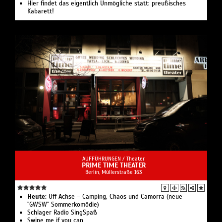
Hier findet das eigentlich Unmögliche statt: preußisches
Kabarett!
AUFFÜHRUNGEN /
Theater
PRIME TIME THEATER
Berlin, ​Müllerstraße 163
Heute:
Uff Achse – Camping, Chaos und Camorra (neue
"GWSW" Sommerkomödie)
Schlager Radio SingSpaß
Swipe me if you can