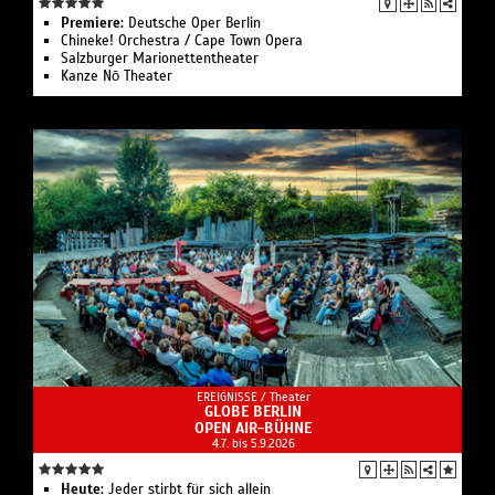
Premiere:
Deutsche Oper Berlin
Chineke! Orchestra / Cape Town Opera
Salzburger Marionettentheater
Kanze Nō Theater
EREIGNISSE /
Theater
GLOBE BERLIN
OPEN AIR-BÜHNE
4.7. bis 5.9.2026
Heute:
Jeder stirbt für sich allein