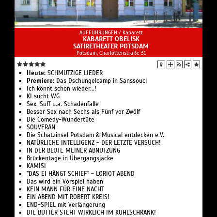
AUFFÜHRUNGEN /
Kabarett
KABARETT OBELISK
SATIRETHEATER POTSDAM
Potsdam, Charlottenstraße 31
Heute:
SCHMUTZIGE LIEDER
Premiere:
Das Dschungelcamp in Sanssouci
Ich könnt schon wieder...!
KI sucht WG
Sex, Suff u.a. Schadenfälle
Besser Sex nach Sechs als Fünf vor Zwölf
Die Comedy-Wundertüte
SOUVERÄN
Die Schatzinsel Potsdam & Musical entdecken e.V.
NATÜRLICHE INTELLIGENZ - DER LETZTE VERSUCH!
IN DER BLÜTE MEINER ABNUTZUNG
Brückentage in Übergangsjacke
KAMISI
"DAS EI HÄNGT SCHIEF" - LORIOT ABEND
Das wird ein Vorspiel haben
KEIN MANN FÜR EINE NACHT
EIN ABEND MIT ROBERT KREIS!
END-SPIEL mit Verlängerung
DIE BUTTER STEHT WIRKLICH IM KÜHLSCHRANK!