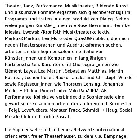
Theater, Tanz, Performance, Musiktheater, Bildende Kunst
und diskursive Formate ergänzen sich gleichberechtigt im
Programm und treten in einen produktiven Dialog. Neben
vielen jungen Künstler_innen wie Rose Beermann, Henrike
Iglesias, Lwowski/Kronfoth Musiktheaterkollektiv,
Markus&Markus, Lea Moro oder Quast&Knoblich, die nach
neuen Theatersprachen und Ausdrucksformen suchen,
arbeiten an den Sophiensælen eine Reihe von
Künstler_innen und Kompanien in langjährigen
Partnerschaften. Darunter sind Choreograf_innen wie
Clément Layes, Lea Martini, Sebastian Matthias, Martin
Nachbar, Jochen Roller, Naoko Tanaka und Christoph Winkler
sowie Regisseur_innen wie Thorsten Lensing, Johannes
Müller + Philine Rinnert oder Milo Rau/IIPM. Als
Performance-Kollektive verbindet die Sophiensæle eine
gewachsene Zusammenarbe unter anderem mit Burmester
+ Feigl, Lovefuckers, Monster Truck, Schmidli + Haug, Social
Muscle Club und Turbo Pascal.
Die Sophiensæle sind Teil eines Netzwerks international
orientierter, freier Theaterhäuser, zu dem u.a. Kampnagel