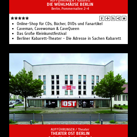
AUFFÜHRUNGEN /
Kabarett
DIE WÜHLMÄUSE BERLIN
Berlin, Pommernallee 2-4
Online-Shop für CDs, Bücher, DVDs und Fanartikel
Caveman, Cavewoman & CaveQueen
Das Große Kleinkunstfestival
Berliner Kabarett-Theater - Die Adresse in Sachen Kabarett
AUFFÜHRUNGEN /
Theater
THEATER OST BERLIN