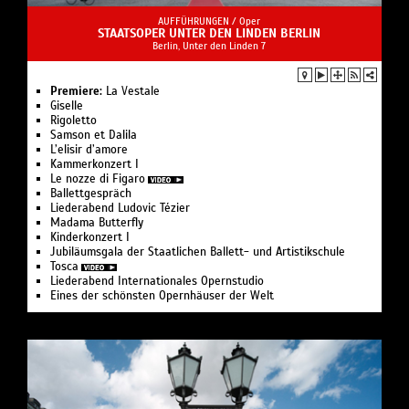
AUFFÜHRUNGEN /
Oper
STAATSOPER UNTER DEN LINDEN BERLIN
Berlin, Unter den Linden 7
Premiere:
La Vestale
Giselle
Rigoletto
Samson et Dalila
L’elisir d’amore
Kam­mer­kon­zert I
Le nozze di Figaro
Ballettgespräch
Liederabend Ludovic Tézier
Madama Butterfly
Kinderkonzert I
Jubiläumsgala der Staatlichen Ballett- und Artistikschule
Tosca
Liederabend Internationales Opernstudio
Eines der schönsten Opernhäuser der Welt