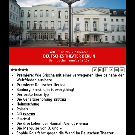
AUFFÜHRUNGEN /
Theater
DEUTSCHES THEATER BERLIN
Berlin, Schumannstraße 13a
Premiere:
Wie Grischa mit einer verwegenen Idee beinahe den
Weltfrieden auslöste
Premiere:
Deutscher Herbst
Bunbury. Ernst sein is everything!
Der erste fiese Typ
Die Gehaltserhöhung
Heimsuchung
Polaris
Gift
Parzival
Die drei Leben der Hannah Arendt
Die Marquise von O. und –
Sophie Rois fährt gegen die Wand im Deutschen Theater