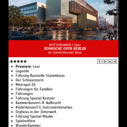
AUFFÜHRUNGEN /
Oper
KOMISCHE OPER BERLIN
im Schillerttheater Belin
Premiere:
Lear
Legende
Führung Bau­stelle Stamm­haus
Der Schnee­sturm
Metropol 26
Führungen für Familien
Führungen
Führung Spezial Kostüm
Kammerkonzert 8: Aufbruch!
Kinderkonzert 1: Instru­men­ten­atlas
Or­pheus in der Un­ter­welt
Führung Spezial Maske
Spielzeit­fest
Wunder­kammer