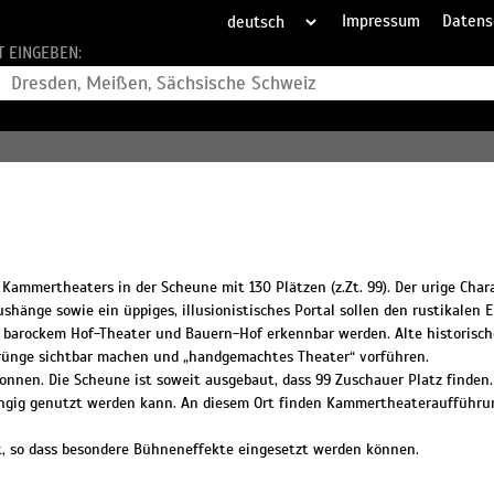
Impressum
Datens
T EINGEBEN:
Kammertheaters in der Scheune mit 130 Plätzen (z.Zt. 99). Der urige Char
hänge sowie ein üppiges, illusionistisches Portal sollen den rustikalen 
en barockem Hof-Theater und Bauern-Hof erkennbar werden. Alte historisch
sprünge sichtbar machen und „handgemachtes Theater“ vorführen.
nnen. Die Scheune ist soweit ausgebaut, dass 99 Zuschauer Platz finden
ängig genutzt werden kann. An diesem Ort finden Kammertheateraufführu
, so dass besondere Bühneneffekte eingesetzt werden können.