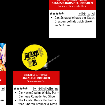
STAATSSCHAUSPIEL DRESDEN
Dresden, Theaterstraße 2
Das Schauspielhaus der Stadt
Dresden befindet sich direkt
im Zentrum.
EREIGNISSE /
Festival
JAZZTAGE DRESDEN
W
Saisonkonzerte
Die NotenDealer: Whisky Pur -
Die neue Comedy Pop Show
ten
The Capital Dance Orchestra
feat. Sharon Brauner & Meta