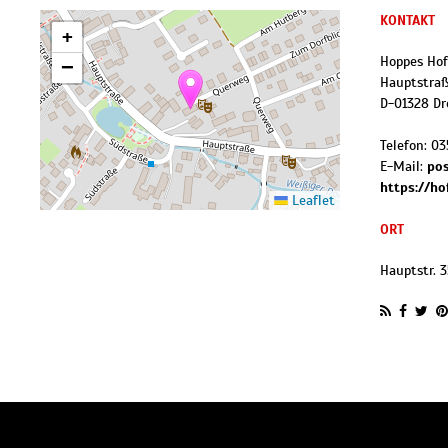
KONTAKT
+
Hoppes Hof
−
Hauptstraß
D
-
01328
Dr
Telefon:
03
E-Mail:
po
https://ho
Leaflet
ORT
Hauptstr. 