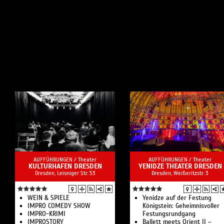
AUFFÜHRUNGEN /
Theater
AUFFÜHRUNGEN /
Theater
KULTURHAFEN DRESDEN
YENIDZE THEATER DRESDEN
Dresden, Leisniger Str. 53
Dresden, Weißeritzstr. 3
WEIN & SPIELE
Yenidze auf der Festung
IMPRO COMEDY SHOW
Königstein: Geheimnisvoller
IMPRO-KRIMI
Festungsrundgang
IMPROSTORY
Ballett meets Orient II –