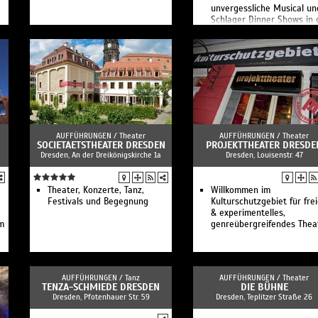
unvergessliche Musical un
Schlager Dinner Shows in 
Region Leipzig.
AUFFÜHRUNGEN /
Theater
AUFFÜHRUNGEN /
Theater
SOCIETAETSTHEATER DRESDEN
PROJEKTTHEATER DRESDE
Dresden, An der Dreikönigskirche 1a
Dresden, Louisenstr. 47
Theater, Konzerte, Tanz,
Willkommen im
Festivals und Begegnung
Kulturschutzgebiet für fre
& experimentelles,
m
genreübergreifendes Thea
AUFFÜHRUNGEN /
Tanz
AUFFÜHRUNGEN /
Theater
TENZA-SCHMIEDE DRESDEN
DIE BÜHNE
Dresden, Pfotenhauer Str. 59
Dresden, Teplitzer Straße 26