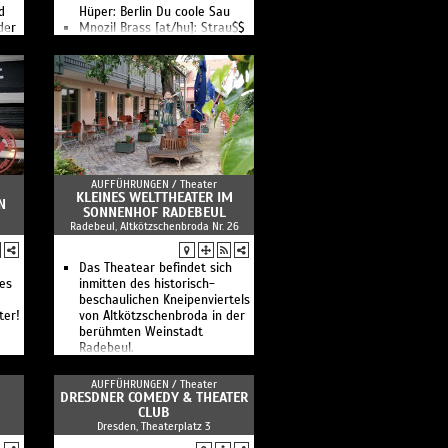
d
Hüper: Berlin Du coole Sau
der
Mnozil Brass [at/hu]: Strau$$
AUFFÜHRUNGEN /
Theater
KLEINES WELTTHEATER IM
N
SONNENHOF RADEBEUL
Radebeul, Altkötzschenbroda Nr. 26
Das Theatear befindet sich
ies
inmitten des historisch-
beschaulichen Kneipenviertels
ter!
von Altkötzschenbroda in der
berühmten Weinstadt
Radebeul.
AUFFÜHRUNGEN /
Theater
DRESDNER COMEDY & THEATER
CLUB
Dresden, Theaterplatz 3