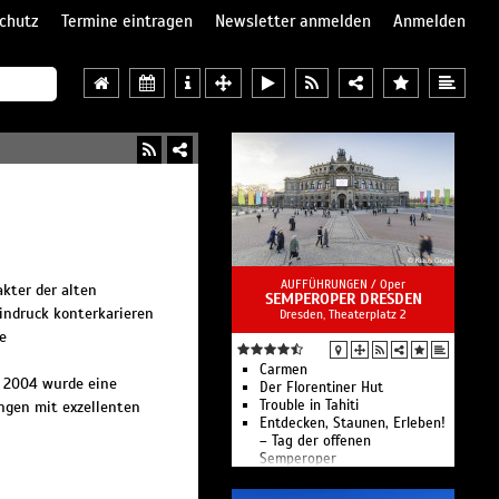
chutz
Termine eintragen
Newsletter anmelden
Anmelden
AUFFÜHRUNGEN /
Oper
akter der alten
SEMPEROPER DRESDEN
Eindruck konterkarieren
Dresden, Theaterplatz 2
e
Carmen
. 2004 wurde eine
Der Florentiner Hut
Trouble in Tahiti
ngen mit exzellenten
Entdecken, Staunen, Erleben!
– Tag der offenen
Semperoper
Auftakt! Musikalischer
Spaziergang durch die Saison