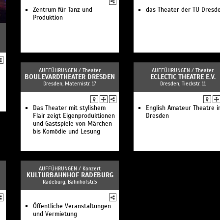
Zentrum für Tanz und
das Theater der TU Dresd
Produktion
AUFFÜHRUNGEN /
Theater
AUFFÜHRUNGEN /
Theater
BOULEVARDTHEATER DRESDEN
ECLECTIC THEATRE E.V.
Dresden, Maternistr. 17
Dresden, Tieckstr. 11
Das Theater mit stylishem
English Amateur Theatre i
Flair zeigt Eigenproduktionen
Dresden
und Gastspiele von Märchen
bis Komödie und Lesung
AUFFÜHRUNGEN /
Konzert
KULTURBAHNHOF RADEBURG
Radeburg, Bahnhofstr.5
Öffentliche Veranstaltungen
und Vermietung