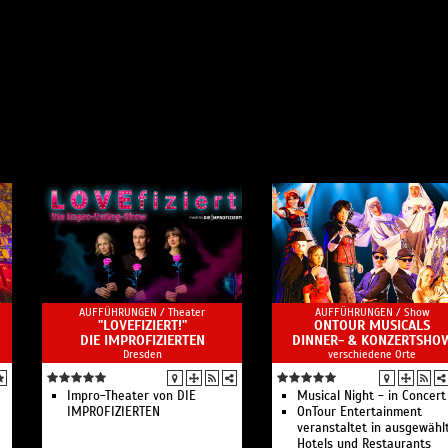
AUFFÜHRUNGEN /
Theater
AUFFÜHRUNGEN /
Show
"LOVEFIZIERT!"
ONTOUR MUSICALS
DIE IMPROFIZIERTEN
DINNER- & KONZERTSHO
Dresden
verschiedene Orte
Impro-Theater von DIE
Musical Night - in Concert
IMPROFIZIERTEN
OnTour Entertainment
veranstaltet in ausgewähl
Hotels und Restaurants