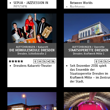
SEPIJA - JAZZSESSION IN
Between Worlds
PIESCHEN
Nachtyoga
KULTURHAFEN JUBELÄUM -
Transformation - die Show
DIE IMPROSHOW-SHOW
Tango – Wege einer
KULTURHAFEN JUBELÄUM -
Leidenschaft
TAG DER OFFENEN TÜR
Aufführungen in der Kuppel
MAESTRO™ - DER IMPRO
der Yenidze im Dresden-
SLAM
Mitte.
HEIMAT - DIE IMPROSHOW
ZUM TAG DER DEUTSCHEN
EINHEIT
IMPROTHEATERKURS FÜR
AUFFÜHRUNGEN /
Kabarett
AUFFÜHRUNGEN /
Operette
DIE HERKULESKEULE DRESDEN
EINSTEIGER*INNEN
STAATSOPERETTE DRESDEN
Dresden, Schloßstraße 2
Dresden, Kraftwerk Mitte 1
EXTRABLATT - DIE
IMPROSHOW
DAS HOTEL
HALLOWEEN IMPRO-SHOW
Dresdens Kabarett-Theater
Seit Dezember 2016 spielt
IMPROV COMEDY - in English
das Ensemble der
TAGEBUCH BÜHNE
Staatsoperette Dresden im
Der KULTURHAFEN DRESDEN
Kraftwerk Mitte – im Zentru
ist der Hauptsitz von Yes oder
der Stadt.
Nie! - Improtheater.