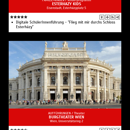
ESTERHAZY KIDS
Eisenstadt, Esterházyplatz 5
Digitale SchülerInnenführung - "Flieg mit mir durchs Schloss
Esterházy"
AUFFÜHRUNGEN /
Theater
BURGTHEATER WIEN
Wien, Universitätsring 2