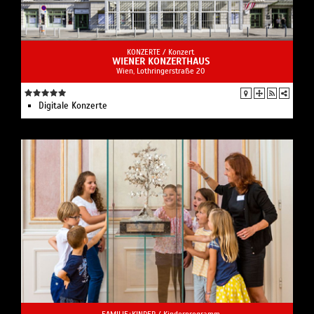
KONZERTE /
Konzert
WIENER KONZERTHAUS
Wien, Lothringerstraße 20
Digitale Konzerte
FAMILIE+KINDER /
Kinderprogramm